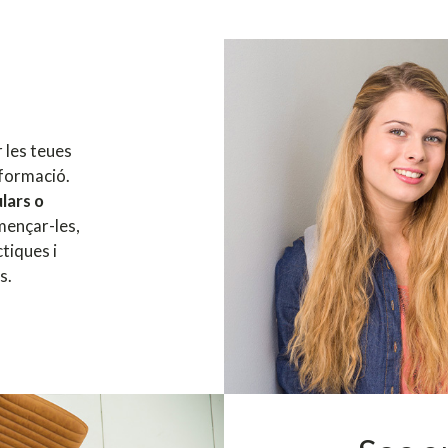
 les teues
 formació.
lars o
mençar-les,
tiques i
s.