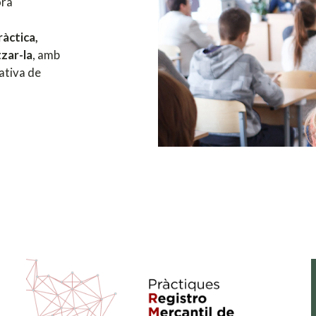
ora
ràctica,
tzar-la
, amb
mativa de