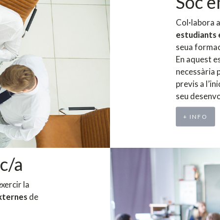
Soc 
Col·labora 
estudiants 
seua formac
En aquest es
necessària p
previs a l’in
seu desenvol
+ INFO
c/a
xercir la
externes
de