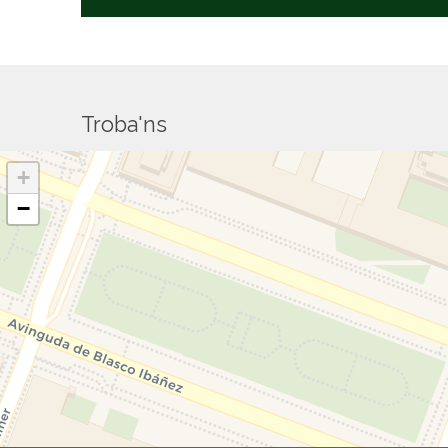
Troba'ns
+
−