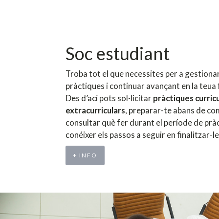
Soc estudiant
Troba tot el que necessites per a gestionar
pràctiques i continuar avançant en la teua
Des d’ací pots sol·licitar
pràctiques curricu
extracurriculars
, preparar-te abans de co
consultar què fer durant el període de pràc
conéixer els passos a seguir en finalitzar-le
+ INFO