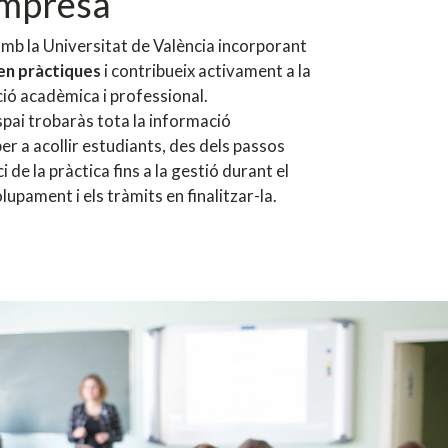
empresa
amb la Universitat de València incorporant
en pràctiques
i contribueix activament a la
ió acadèmica i professional.
pai trobaràs tota la informació
er a acollir estudiants, des dels passos
ici de la pràctica fins a la gestió durant el
upament i els tràmits en finalitzar-la.